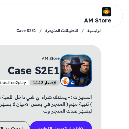
AM Store
الرئيسية
/
التطبيقات المتوفرة
/
Case S2E1
AM Store
Case S2E1
الإصدار 1.1.12
ios.free2play
المميزات : - يمكنك شراء اي شي داخل اللعبة
) تنبية مهم ( المتجر في بعض الاحيان لا يضهر
ليضهر عندك المتجر وت
الاشتراك لتحميل التطبيق
البحث عن ال