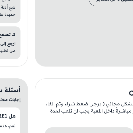
تابع أدلة
جديدة عل
3. تصفح تطبيقات مشابهة
ارجع إلى 
من تطبيق
أسئلة سريعة
إجابات مختصر
 بشكل مجاني ( يرجى ضغط شراء وثم الغاء
 مباشرةً داخل اللعبة يجب ان تلعب لمدة
هل Case S2E1 متوفر حاليًا في AM Store؟