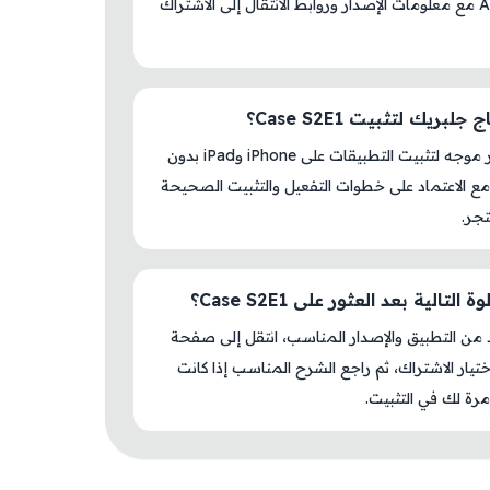
AM Store مع معلومات الإصدار وروابط الانتقال إلى الاشتراك
لبريك لتثبيت Case S2E1؟
لا، المتجر موجه لتثبيت التطبيقات على iPhone وiPad بدون
ع الاعتماد على خطوات التفعيل والتثبيت الصحيحة
جر.
التالية بعد العثور على Case S2E1؟
د من التطبيق والإصدار المناسب، انتقل إلى صفحة
اختيار الاشتراك، ثم راجع الشرح المناسب إذا كانت
رة لك في التثبيت.