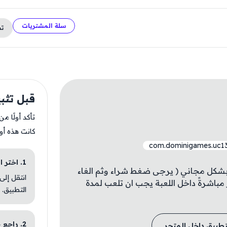
سلة المشتريات
ت
قبل تثبيت 2E1
تأكد أولًا م
كانت هذه أو
com.dominigames.uc13.
1. اختر الباقة المناسبة
 بشكل مجاني ( يرجى ضغط شراء وثم الغاء
انتقل إلى
 مباشرةً داخل اللعبة يجب ان تلعب لمدة
التطبيق.
2. راجع خطوات التثبيت
تطبيق داخل المتجر