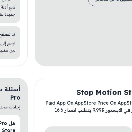
تابع أدلة
جديدة عل
3. تصفح تطبيقات مشابهة
ارجع إلى 
من تطبيق
Pro
Paid App On AppStore Price On AppStore
إجابات مختصر
For Free ✅ تطبيق مدفوع في الابستور السعر في الابستور $9.99 يتطلب اصدار 16.6
M Store