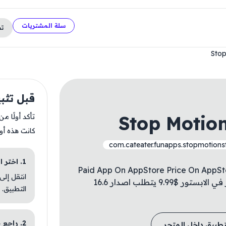
سلة المشتريات
ت
Stop
قبل تثبيت n Studio Pro
Stop Motion
تأكد أولًا م
كانت هذه أو
com.cateater.funapps.stopmotions
1. اختر الباقة المناسبة
Paid App On AppStore Price On AppStore
انتقل إلى
For Free ✅ تطبيق مدفوع في الابستور السعر في الابستور $9.99 يتطلب اصدار 16.6
التطبيق.
2. راجع خطوات التثبيت
تطبيق داخل المتجر