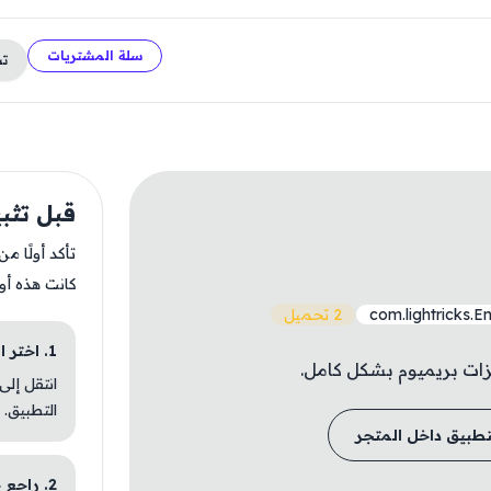
سلة المشتريات
ت
قبل تثبيت leap
تأكد أولًا م
كانت هذه أو
com.lightricks.E
2 تحميل
1. اختر الباقة المناسبة
زات بريميوم بشكل كامل.
انتقل إلى
التطبيق.
تطبيق داخل المتجر
2. راجع خطوات التثبيت