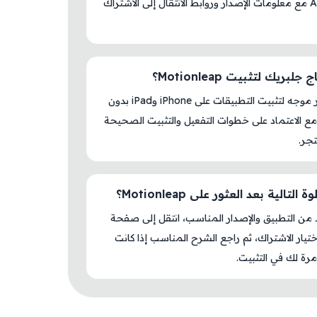
AM Store مع معلومات الإصدار وروابط الانتقال إلى الاشتراك
لبريك لتثبيت Motionleap؟
لا، المتجر موجه لتثبيت التطبيقات على iPhone وiPad بدون
ع الاعتماد على خطوات التفعيل والتثبيت الصحيحة
جر.
التالية بعد العثور على Motionleap؟
د من التطبيق والإصدار المناسب، انتقل إلى صفحة
اختيار الاشتراك، ثم راجع الشرح المناسب إذا كانت
رة لك في التثبيت.