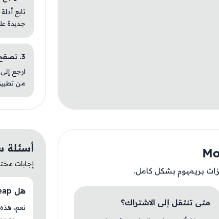
تابع أدلة
جديدة عل
3. تصفح تطبيقات مشابهة
ارجع إلى 
من تطبيق
أسئلة سريعة
إجابات مختصر
زات بريميوم بشكل كامل.
هل Motionleap متوفر حاليًا في AM Store؟
متى تنتقل إلى الاشتراك؟