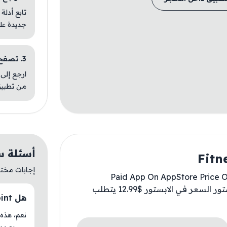
تابع أدلة
جديدة عل
3. تصفح تطبيقات مشابهة
ارجع إلى 
من تطبيق
أسئلة سريعة ع
إجابات مختصر
Paid App On AppStore Price On
Available For Free ✅ تطبيق مدفوع في الابستور السعر في الابستور $12.99 يتطلب
هل Fitness Point متوفر حاليًا في AM Store؟