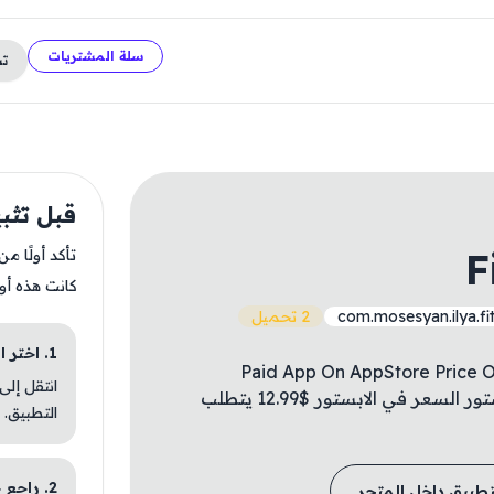
سلة المشتريات
ت
قبل تثبيت  Point
F
تأكد أولًا م
كانت هذه أو
com.mosesyan.ilya.fi
2 تحميل
1. اختر الباقة المناسبة
Paid App On AppStore Price On
انتقل إلى
Available For Free ✅ تطبيق مدفوع في الابستور السعر في الابستور $12.99 يتطلب
التطبيق.
2. راجع خطوات التثبيت
تطبيق داخل المتجر