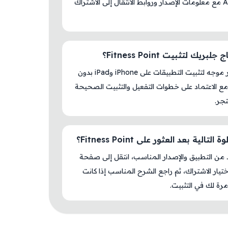
AM Store مع معلومات الإصدار وروابط الانتقال إلى الاشتراك
بريك لتثبيت Fitness Point؟
لا، المتجر موجه لتثبيت التطبيقات على iPhone وiPad بدون
ع الاعتماد على خطوات التفعيل والتثبيت الصحيحة
جر.
لتالية بعد العثور على Fitness Point؟
د من التطبيق والإصدار المناسب، انتقل إلى صفحة
اختيار الاشتراك، ثم راجع الشرح المناسب إذا كانت
رة لك في التثبيت.