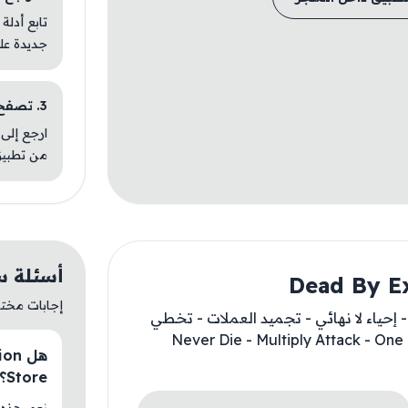
تابع أدلة
جديدة عل
3. تصفح تطبيقات مشابهة
ارجع إلى 
من تطبيق
أسئلة سريعة عن 
إجابات مختصر
 إحياء لا نهائي - تجميد العملات - تخطي
Never Die - Multiply Attack - One Hit Kil
Store؟