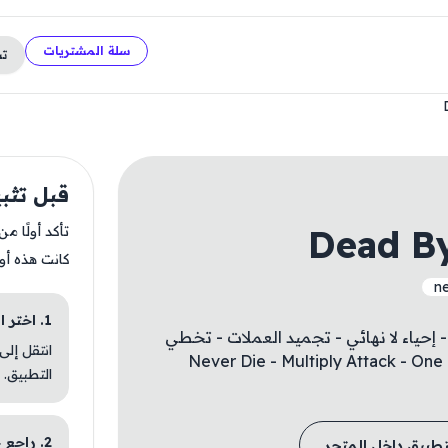
سلة المشتريات
ت
قبل تثبيت xtraction
Dead By
تأكد أولًا م
كانت هذه أو
ne
1. اختر الباقة المناسبة
 إحياء لا نهائي - تجميد العملات - تخطي
انتقل إلى
Never Die - Multiply Attack - One Hit Kil
التطبيق.
2. راجع خطوات التثبيت
تطبيق داخل المتجر