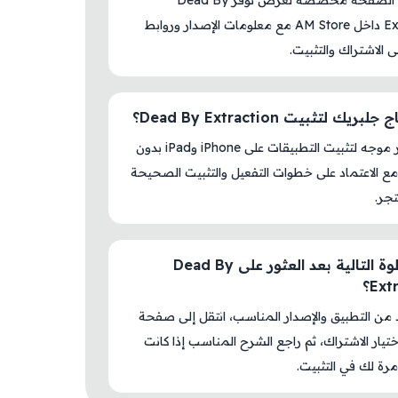
نعم، هذه الصفحة مخصصة لعرض توفر Dead By
Extraction داخل AM Store مع معلومات الإصدار وروابط
لى الاشتراك والتثبيت.
ريك لتثبيت Dead By Extraction؟
لا، المتجر موجه لتثبيت التطبيقات على iPhone وiPad بدون
ع الاعتماد على خطوات التفعيل والتثبيت الصحيحة
جر.
ما الخطوة التالية بعد العثور على Dead By
Ext؟
د من التطبيق والإصدار المناسب، انتقل إلى صفحة
اختيار الاشتراك، ثم راجع الشرح المناسب إذا كانت
رة لك في التثبيت.