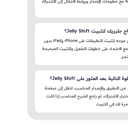
AM Store مع معلومات الإصدار وروابط الانتقال إلى الاشتراك
لبريك لتثبيت Jelly Shift؟
لا، المتجر موجه لتثبيت التطبيقات على iPhone وiPad بدون
ع الاعتماد على خطوات التفعيل والتثبيت الصحيحة
جر.
التالية بعد العثور على Jelly Shift؟
د من التطبيق والإصدار المناسب، انتقل إلى صفحة
اختيار الاشتراك، ثم راجع الشرح المناسب إذا كانت
رة لك في التثبيت.