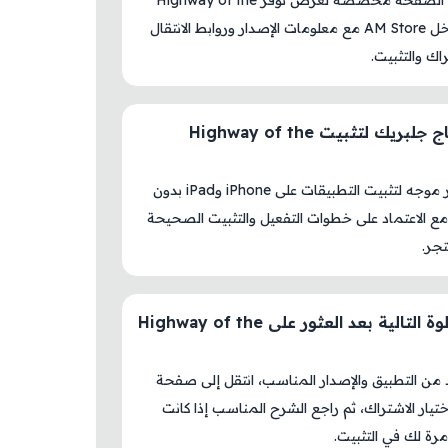
نعم، هذه الصفحة مخصصة لعرض توفر Highway of the
Dead داخل AM Store مع معلومات الإصدار وروابط الانتقال
راك والتثبيت.
هل أحتاج جلبريك لتثبيت Highway of the
لا، المتجر موجه لتثبيت التطبيقات على iPhone وiPad بدون
ع الاعتماد على خطوات التفعيل والتثبيت الصحيحة
جر.
ما الخطوة التالية بعد العثور على Highway of the
د من التطبيق والإصدار المناسب، انتقل إلى صفحة
اختيار الاشتراك، ثم راجع الشرح المناسب إذا كانت
رة لك في التثبيت.