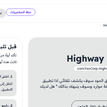
سلة المشتريات
ت
Hi
قبل تثبيت f the Dead
Highway 
تأكد أولًا م
كانت هذه أو
com.YsoCorp.Hig
1. اختر الباقة المناسبة
بيق المود سوف يكشف تلقائي اذا تطبيق
انتقل إلى
فة موارد وسوف ينبهك بذالك * هل لديك
التطبيق.
2. راجع خطوات التثبيت
تطبيق داخل المتجر