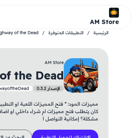
AM Store
الرئيسية
/
التطبيقات المتوفرة
/
ghway of the Dead
AM Store
of the Dead
الإصدار 0.3.2
hwayoftheDead
مميزات المود: * فتح المميزات اللعبة او التط
كان يتطلب فتح مميزات ام شراء داخلي او اضا
مشكلة؟ إمكانية التواصل ا
الاشتراك لتحميل التطبيق
البحث عن ال