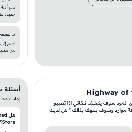
تابع أدلة
جديدة عل
3. تصفح تطبيقات مشابهة
ارجع إلى 
من تطبيق
أسئلة سريعة عن 
إجابات مختصر
بيق المود سوف يكشف تلقائي اذا تطبيق
فة موارد وسوف ينبهك بذالك * هل لديك
Store؟