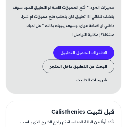
مميزات المود: * فتح المميزات اللعبة او التطبيق المود سوف
يكشف تلقائي اذا تطبيق كان يتطلب فتح مميزات ام شراء
داخلي او اضافة موارد وسوف ينبهك بذالك * هل لديك
مشكلة؟ إمكانية التواصل ا
الاشتراك لتحميل التطبيق
البحث عن التطبيق داخل المتجر
شروحات التثبيت
قبل تثبيت Calisthenics
تأكد أولًا من الباقة المناسبة، ثم راجع الشرح الذي يناسب