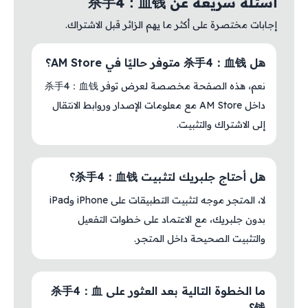
أسئلة سريعة عن 杀手4：血钱
إجابات مختصرة على أكثر ما يهم الزائر قبل الاشتراك.
هل 杀手4：血钱 متوفر حاليًا في AM Store؟
نعم، هذه الصفحة مخصصة لعرض توفر 杀手4：血钱
داخل AM Store مع معلومات الإصدار وروابط الانتقال
إلى الاشتراك والتثبيت.
هل أحتاج جلبريك لتثبيت 杀手4：血钱؟
لا، المتجر موجه لتثبيت التطبيقات على iPhone وiPad
بدون جلبريك، مع الاعتماد على خطوات التفعيل
والتثبيت الصحيحة داخل المتجر.
ما الخطوة التالية بعد العثور على 杀手4：血
钱؟