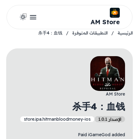
AM Store
الرئيسية
/
التطبيقات المتوفرة
/
杀手4：血钱
AM Store
杀手4：血钱
الإصدار 1.0.1
store.ipa.hitmanbloodmoney-ios
Paid iGameGod added