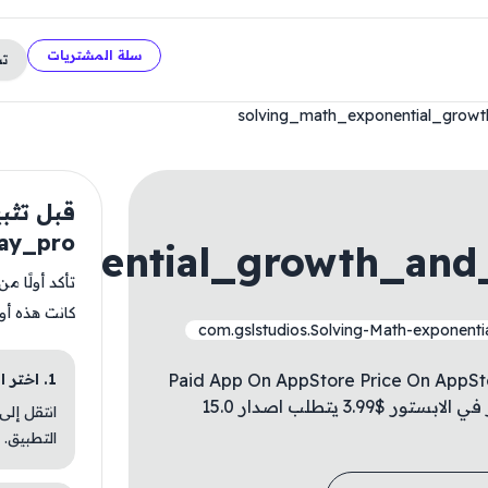
سلة المشتريات
ت
solving_math_exponential_grow
قبل تثب
ay_pro
exponential_growth_and
تأكد أولًا م
كانت هذه أو
com.gslstudios.Solving-Math-exponenti
Paid App On AppStore Price On AppStore
1. اختر الباقة المناسبة
For Free ✅ تطبيق مدفوع في الابستور السعر في الابستور $3.99 يتطلب اصدار 15.0
انتقل إلى
التطبيق.