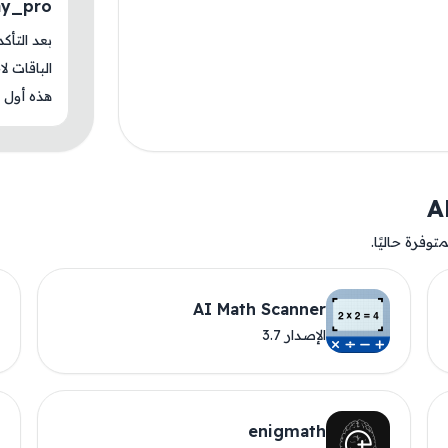
ay_pro
بعد التأك
الباقات ل
هذه أول م
وفرة حاليًا.
AI Math Scanner
الإصدار 3.7
enigmath