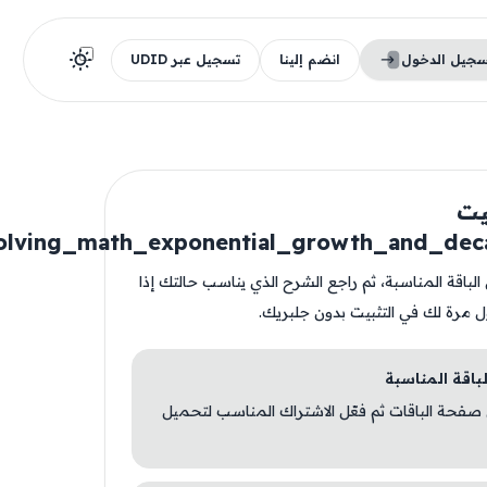
سجيل الدخول
انضم إلينا
تسجيل عبر UDID
يت
olving_math_exponential_growth_and_dec
solving_math_
ن الباقة المناسبة، ثم راجع الشرح الذي يناسب حالتك إذا
ل مرة لك في التثبيت بدون جلبريك.
 صفحة الباقات ثم فعّل الاشتراك المناسب لتحميل