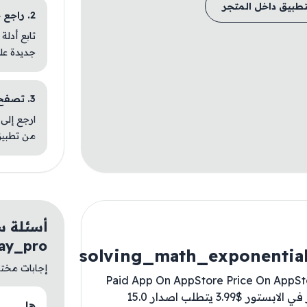
تطبيق داخل المتجر
2. راجع خطوات التثبيت
تابع أدلة
جديدة عل
3. تصفح تطبيقات مشابهة
ارجع إلى 
من تطبيق
أسئلة س
ay_pro
solving_math_exponenti
إجابات مختصر
Paid App On AppStore Price On AppStore
For Free ✅ تطبيق مدفوع في الابستور السعر في الابستور $3.99 يتطلب اصدار 15.0
هل