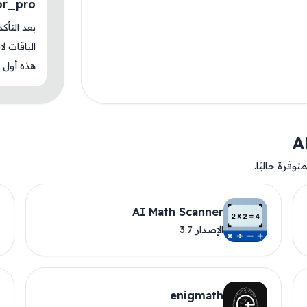
or_pro
بعد التأك
الباقات ل
هذه أول م
وفرة حاليًا.
AI Math Scanner
الإصدار 3.7
enigmath