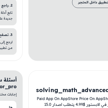
تطبيق داخل المتجر
2. راجع خطوات التثبيت
تابع أدلة
جديدة عل
3. تصفح تطبيقات مشابهة
ارجع إلى 
من تطبيق
أسئلة س
tor_pro
solving_math_advanced
إجابات مختصر
Paid App On AppStore Price On AppStore
For Free ✅ تطبيق مدفوع في الابستور السعر في الابستور $4.99 يتطلب اصدار 15.0
هل