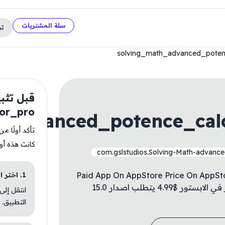
سلة المشتريات
ت
solving_math_advanced_poten
قبل تثب
tor_pro
_advanced_potence_cal
تأكد أولًا م
كانت هذه أو
com.gslstudios.Solving-Math-advance
Paid App On AppStore Price On AppStore
1. اختر الباقة المناسبة
For Free ✅ تطبيق مدفوع في الابستور السعر في الابستور $4.99 يتطلب اصدار 15.0
انتقل إلى
التطبيق.