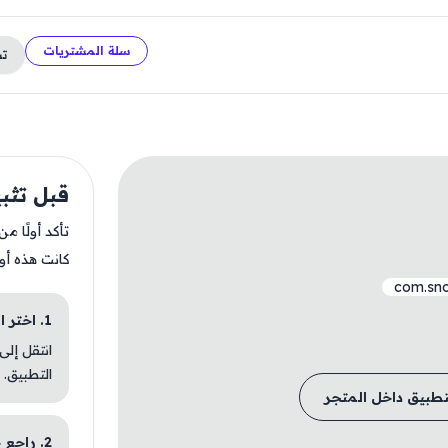
سلة المشتريات
ت
قبل تثبيت City
تأكد أولًا م
كانت هذه أو
com.sno
1. اختر الباقة المناسبة
انتقل إلى
التطبيق.
تطبيق داخل المتجر
2. راجع خطوات التثبيت