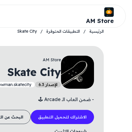
AM Store
الرئيسية
/
التطبيقات المتوفرة
/
Skate City
AM Store
Skate City
الإصدار 6.3
wman.skatecity
- ضمن العاب الـ Arcade 🕹️
الاشتراك لتحميل التطبيق
البحث عن ال
شروحات التثبيت