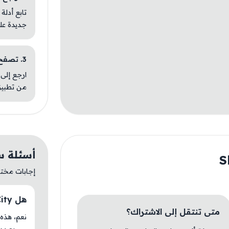
تابع أدلة
جديدة عل
3. تصفح تطبيقات مشابهة
ارجع إلى 
من تطبيق
أسئلة سريعة
إجابات مختصر
هل Skate City متوفر حاليًا في AM Store؟
متى تنتقل إلى الاشتراك؟