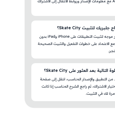
AM Store مع معلومات الإصدار وروابط الانتقال إلى الاشتراك
لبريك لتثبيت Skate City؟
لا، المتجر موجه لتثبيت التطبيقات على iPhone وiPad بدون
ع الاعتماد على خطوات التفعيل والتثبيت الصحيحة
جر.
التالية بعد العثور على Skate City؟
د من التطبيق والإصدار المناسب، انتقل إلى صفحة
اختيار الاشتراك، ثم راجع الشرح المناسب إذا كانت
رة لك في التثبيت.