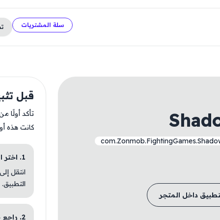
سلة المشتريات
ت
قبل تثبيت f Death
Shado
تأكد أولًا م
كانت هذه أو
com.Zonmob.FightingGames.Shado
1. اختر الباقة المناسبة
انتقل إلى
التطبيق.
تطبيق داخل المتجر
2. راجع خطوات التثبيت