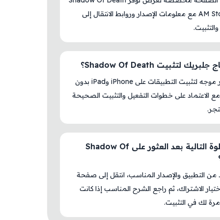
نعم، هذه الصفحة مخصصة لعرض توفر Shadow Of Death
داخل AM Store مع معلومات الإصدار وروابط الانتقال إلى
والتثبيت.
بريك لتثبيت Shadow Of Death؟
لا، المتجر موجه لتثبيت التطبيقات على iPhone وiPad بدون
ع الاعتماد على خطوات التفعيل والتثبيت الصحيحة
جر.
ما الخطوة التالية بعد العثور على Shadow Of
د من التطبيق والإصدار المناسب، انتقل إلى صفحة
اختيار الاشتراك، ثم راجع الشرح المناسب إذا كانت
رة لك في التثبيت.