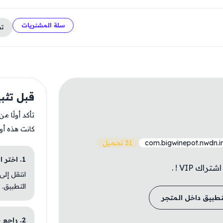
سلة المشتريات
ت
قبل تثبيت i
تأكد أولًا م
كانت هذه أو
com.bigwinepot.nwdn.in
31 تحميل
1. اختر الباقة المناسبة
ك VIP ! .
انتقل إلى
التطبيق.
تطبيق داخل المتجر
2. راجع خطوات التثبيت