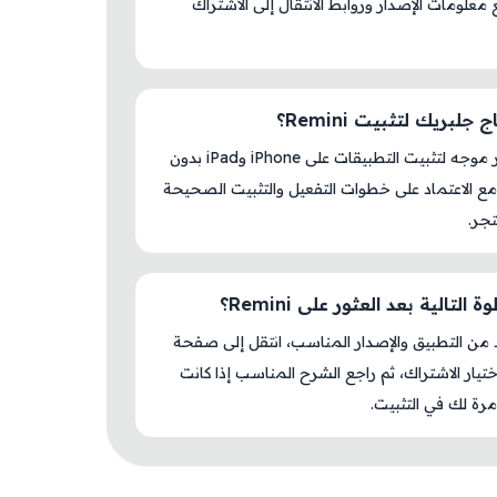
S مع معلومات الإصدار وروابط الانتقال إلى الاشتراك
جلبريك لتثبيت Remini؟
لا، المتجر موجه لتثبيت التطبيقات على iPhone وiPad بدون
ع الاعتماد على خطوات التفعيل والتثبيت الصحيحة
جر.
 التالية بعد العثور على Remini؟
د من التطبيق والإصدار المناسب، انتقل إلى صفحة
اختيار الاشتراك، ثم راجع الشرح المناسب إذا كانت
رة لك في التثبيت.