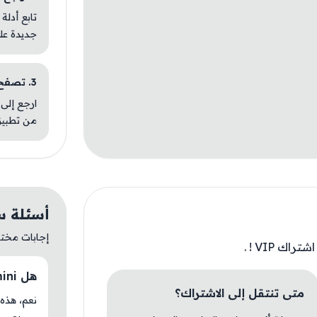
تابع أدلة
جديدة عل
3. تصفح تطبيقات مشابهة
ارجع إلى 
من تطبيق
أسئلة سريع
إجابات مختصر
ك VIP ! .
هل Remini متوفر حاليًا في AM Store؟
متى تنتقل إلى الاشتراك؟