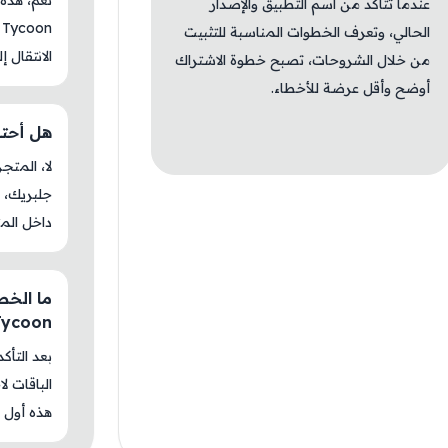
عندما تتأكد من اسم التطبيق والإصدار
الحالي، وتعرف الخطوات المناسبة للتثبيت
الانتقال إ
من خلال الشروحات، تصبح خطوة الاشتراك
أوضح وأقل عرضة للأخطاء.
هل أحتاج جل
جلبريك، م
داخل المت
Tycoon؟
بعد التأك
الباقات ل
هذه أول م