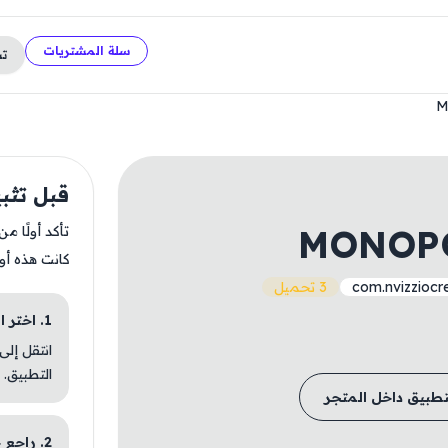
سلة المشتريات
ت
M
قبل تثبيت  Tycoon
MONOPO
تأكد أولًا م
كانت هذه أو
com.nvizziocre
3 تحميل
1. اختر الباقة المناسبة
انتقل إلى
التطبيق.
تطبيق داخل المتجر
2. راجع خطوات التثبيت