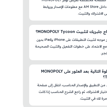
نعم، هذه الصفحة مخصصة لعرض توفر MONOPOLY
Tycoon داخل AM Store مع معلومات الإصدار وروابط
لى الاشتراك والتثبيت.
بريك لتثبيت MONOPOLY Tycoon؟
لا، المتجر موجه لتثبيت التطبيقات على iPhone وiPad بدون
ع الاعتماد على خطوات التفعيل والتثبيت الصحيحة
جر.
ما الخطوة التالية بعد العثور على MONOPOLY
د من التطبيق والإصدار المناسب، انتقل إلى صفحة
اختيار الاشتراك، ثم راجع الشرح المناسب إذا كانت
رة لك في التثبيت.