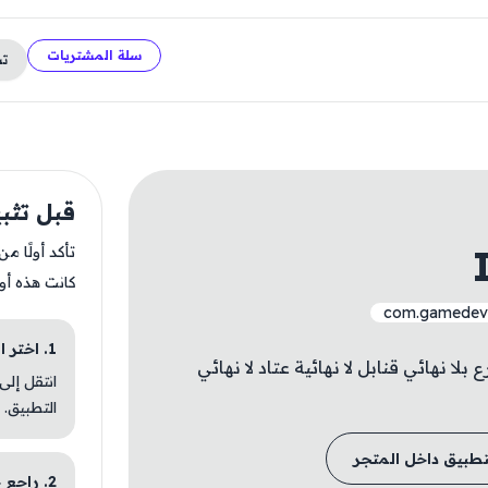
سلة المشتريات
ت
قبل تثبيت y Ops
تأكد أولًا م
كانت هذه أو
com.gamedevlt
1. اختر الباقة المناسبة
لا نهائي قنابل لا نهائية عتاد لا نهائي
انتقل إلى
التطبيق.
تطبيق داخل المتجر
2. راجع خطوات التثبيت