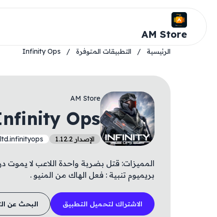
AM Store
الرئيسية
/
التطبيقات المتوفرة
/
Infinity Ops
AM Store
Infinity Ops
الإصدار 1.12.2
d.infinityops
المميزات: قتل بضربة واحدة اللاعب لا يموت درع ب
بريميوم تنبية : فعل الهاك من المنيو .
الاشتراك لتحميل التطبيق
البحث عن ال