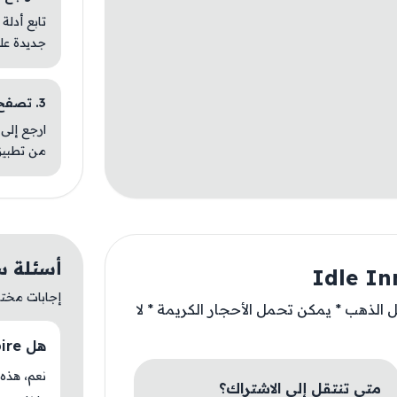
تابع أدلة
جديدة عل
3. تصفح تطبيقات مشابهة
ارجع إلى 
من تطبيق
أسئلة سريعة ع
إجابات مختصر
: * يمكن تحمل الذهب * يمكن تحمل الأحجار الكريمة * لا
هل Idle Inn Empire متوفر حاليًا في AM Store؟
متى تنتقل إلى الاشتراك؟