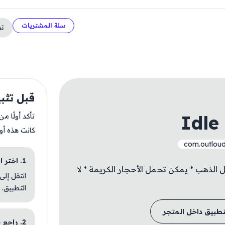
سلة المشتريات
ت
قبل تثبيت  Empire
Idle
تأكد أولًا م
كانت هذه أو
com.outloud
1. اختر الباقة المناسبة
: * يمكن تحمل الذهب * يمكن تحمل الأحجار الكريمة * لا
انتقل إلى
التطبيق.
تطبيق داخل المتجر
2. راجع خطوات التثبيت