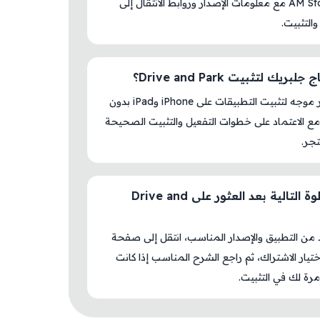
داخل AM Store مع معلومات الإصدار وروابط الانتقال إلى
والتثبيت.
بريك لتثبيت Drive and Park؟
لا، المتجر موجه لتثبيت التطبيقات على iPhone وiPad بدون
ع الاعتماد على خطوات التفعيل والتثبيت الصحيحة
جر.
ما الخطوة التالية بعد العثور على Drive and
د من التطبيق والإصدار المناسب، انتقل إلى صفحة
اختيار الاشتراك، ثم راجع الشرح المناسب إذا كانت
رة لك في التثبيت.