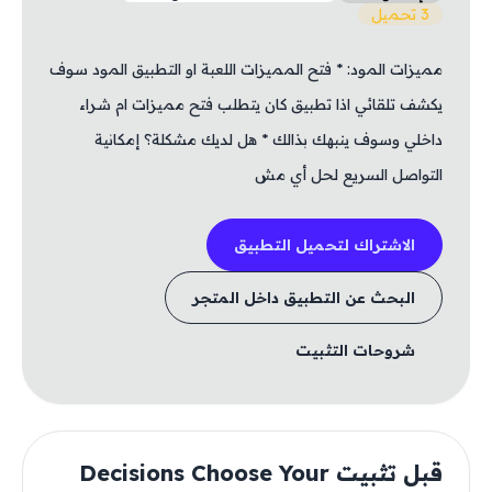
3 تحميل
مميزات المود: * فتح المميزات اللعبة او التطبيق المود سوف
يكشف تلقائي اذا تطبيق كان يتطلب فتح مميزات ام شراء
داخلي وسوف ينبهك بذالك * هل لديك مشكلة؟ إمكانية
التواصل السريع لحل أي مش
الاشتراك لتحميل التطبيق
البحث عن التطبيق داخل المتجر
شروحات التثبيت
قبل تثبيت Decisions Choose Your