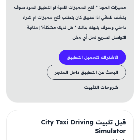
مميزات المود: * فتح المميزات اللعبة او التطبيق المود سوف
يكشف تلقائي اذا تطبيق كان يتطلب فتح مميزات ام شراء
داخلي وسوف ينبهك بذالك * هل لديك مشكلة؟ إمكانية
التواصل السريع لحل أي مش
الاشتراك لتحميل التطبيق
البحث عن التطبيق داخل المتجر
شروحات التثبيت
قبل تثبيت City Taxi Driving
Simulator