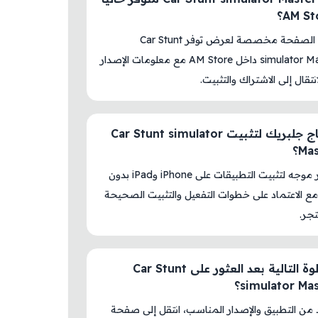
نعم، هذه الصفحة مخصصة لعرض توفر Car Stunt
simulator Master 3D داخل AM Store مع معلومات الإصدار
نتقال إلى الاشتراك والتثبيت.
هل أحتاج جلبريك لتثبيت Car Stunt simulator
Ma؟
لا، المتجر موجه لتثبيت التطبيقات على iPhone وiPad بدون
ع الاعتماد على خطوات التفعيل والتثبيت الصحيحة
جر.
ما الخطوة التالية بعد العثور على Car Stunt
simulator Ma؟
د من التطبيق والإصدار المناسب، انتقل إلى صفحة