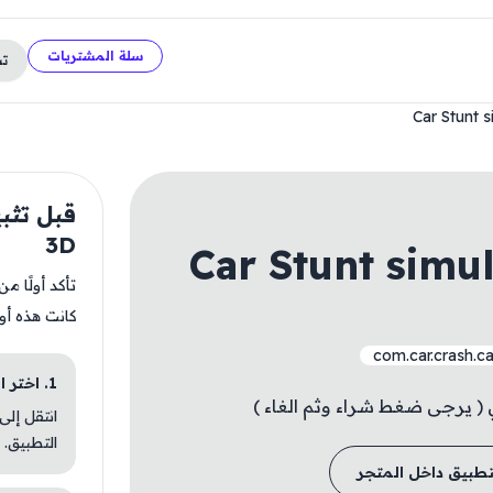
سلة المشتريات
ت
Car Stunt 
3D
Car Stunt simu
تأكد أولًا م
كانت هذه أو
com.car.crash.ca
1. اختر الباقة المناسبة
( يرجى ضغط شراء وثم الغاء )
انتقل إلى
التطبيق.
تطبيق داخل المتجر