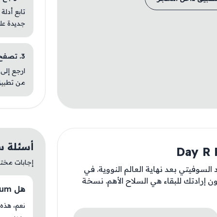
تابع أدلة
جديدة عل
3. تصفح تطبيقات مشابهة
ارجع إلى 
من تطبيق
أسئلة سريعة ع
إجابات مختصر
السوفيتي بعد نهاية العالم النووية. في
ن إرادتك للبقاء هي السلاح الأهم. نسخة
هل Day R Premium متوفر حاليًا في AM Store؟