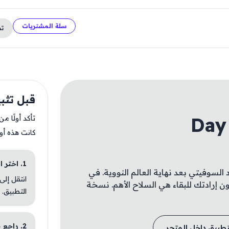
سلة المشتريات
ت
قبل تثبيت remium
Day
تأكد أولًا م
كانت هذه أو
1. اختر الباقة المناسبة
السوفيتي بعد نهاية العالم النووية. في
انتقل إلى
ن إرادتك للبقاء هي السلاح الأهم. نسخة
التطبيق.
2. راجع خطوات التثبيت
تطبيق داخل المتجر