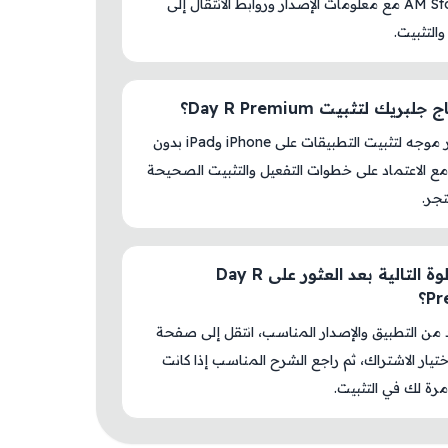
داخل AM Store مع معلومات الإصدار وروابط الانتقال إلى
والتثبيت.
بريك لتثبيت Day R Premium؟
لا، المتجر موجه لتثبيت التطبيقات على iPhone وiPad بدون
ع الاعتماد على خطوات التفعيل والتثبيت الصحيحة
جر.
ما الخطوة التالية بعد العثور على Day R
P؟
د من التطبيق والإصدار المناسب، انتقل إلى صفحة
اختيار الاشتراك، ثم راجع الشرح المناسب إذا كانت
رة لك في التثبيت.