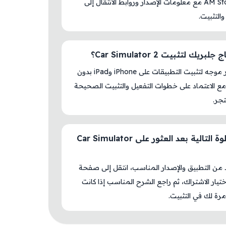
داخل AM Store مع معلومات الإصدار وروابط الانتقال إلى
والتثبيت.
بريك لتثبيت Car Simulator 2؟
لا، المتجر موجه لتثبيت التطبيقات على iPhone وiPad بدون
ع الاعتماد على خطوات التفعيل والتثبيت الصحيحة
جر.
ما الخطوة التالية بعد العثور على Car Simulator
د من التطبيق والإصدار المناسب، انتقل إلى صفحة
اختيار الاشتراك، ثم راجع الشرح المناسب إذا كانت
رة لك في التثبيت.