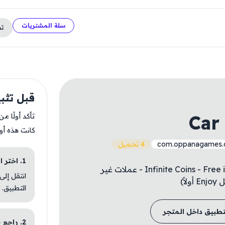
سلة المشتريات
ت
قبل تثبيت lator 2
Car
تأكد أولًا م
كانت هذه أو
com.oppanagames.ca
4 تحميل
1. اختر الباقة المناسبة
- Infinite Coins - Free iAP (Turn on inside Enjoy Mod Menu first) - عملات غير
انتقل إلى
التطبيق.
تطبيق داخل المتجر
2. راجع خطوات التثبيت