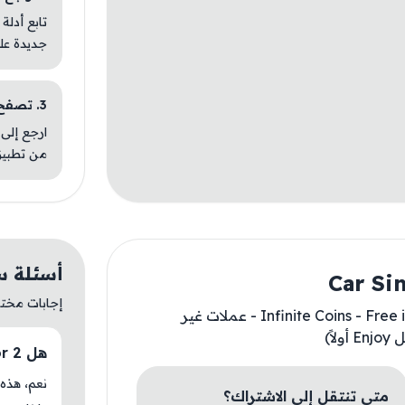
تابع أدلة
جديدة عل
3. تصفح تطبيقات مشابهة
ارجع إلى 
من تطبيق
أسئلة سريعة ع
إجابات مختصر
- Infinite Coins - Free iAP (Turn on inside Enjoy Mod Menu first) - عملات غير
هل Car Simulator 2 متوفر حاليًا في AM Store؟
متى تنتقل إلى الاشتراك؟