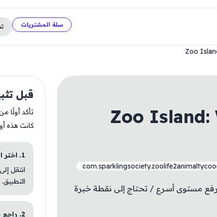
سلة المشتريات
ت
Zoo Islan
قبل تثبيت Wild Family Park
Zoo Island:
تأكد أولًا م
كانت هذه أو
1. اختر الباقة المناسبة
com.sparklingsociety.zoolife2animaltyco
انتقل إلى
التطبيق.
ا - رفع مستوى أسرع / تحتاج إلى نقطة خبرة
2. راجع خطوات التثبيت