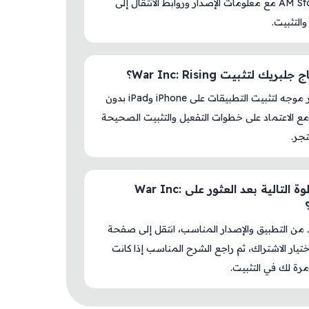
داخل AM Store مع معلومات الإصدار وروابط الانتقال إلى
والتثبيت.
بريك لتثبيت War Inc: Rising؟
لا، المتجر موجه لتثبيت التطبيقات على iPhone وiPad بدون
ع الاعتماد على خطوات التفعيل والتثبيت الصحيحة
جر.
ما الخطوة التالية بعد العثور على War Inc:
د من التطبيق والإصدار المناسب، انتقل إلى صفحة
اختيار الاشتراك، ثم راجع الشرح المناسب إذا كانت
رة لك في التثبيت.