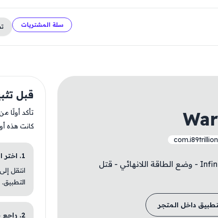
سلة المشتريات
ت
قبل تثبيت  Rising
War
تأكد أولًا م
كانت هذه أو
com.i89trillion
1. اختر الباقة المناسبة
- Infinite Power Mode - One Hit Kill - Auto Win - وضع الطاقة اللانهائي - قتل
انتقل إلى
التطبيق.
تطبيق داخل المتجر
2. راجع خطوات التثبيت