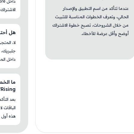
عندما تتأكد من اسم التطبيق والإصدار
الاشتراك 
الحالي، وتعرف الخطوات المناسبة للتثبيت
من خلال الشروحات، تصبح خطوة الاشتراك
هل أحتاج جل
أوضح وأقل عرضة للأخطاء.
جلبريك، م
داخل المت
Rising؟
بعد التأك
الباقات ل
هذه أول م