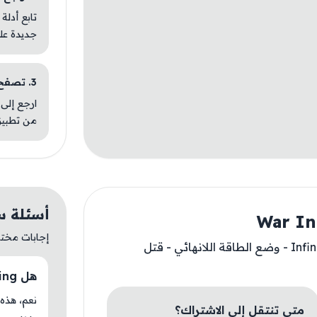
تابع أدلة
جديدة عل
3. تصفح تطبيقات مشابهة
ارجع إلى 
من تطبيق
أسئلة سريعة ع
إجابات مختصر
- Infinite Power Mode - One Hit Kill - Auto Win - وضع الطاقة اللانهائي - قتل
هل War Inc: Rising متوفر حاليًا في AM Store؟
متى تنتقل إلى الاشتراك؟