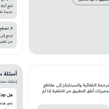
تابع أدلة
جديدة عل
3. تصفح تطبيقات مشابهة
ارجع إلى 
من تطبيق
أسئلة سريع
إجابات مختصر
ترجمة التلقائية والسبتايتلز إلى مقاطع
ميزات أغلق التطبيق من الخلفية إذا لم
هل VidCap متوفر حاليًا في AM Store؟