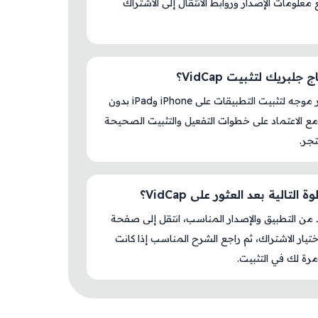
S مع معلومات الإصدار وروابط الانتقال إلى الاشتراك
جلبريك لتثبيت VidCap؟
لا، المتجر موجه لتثبيت التطبيقات على iPhone وiPad بدون
ع الاعتماد على خطوات التفعيل والتثبيت الصحيحة
جر.
 التالية بعد العثور على VidCap؟
د من التطبيق والإصدار المناسب، انتقل إلى صفحة
اختيار الاشتراك، ثم راجع الشرح المناسب إذا كانت
رة لك في التثبيت.