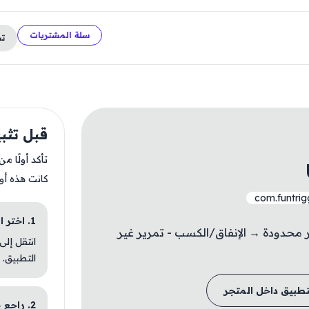
سلة المشتريات
ت
قبل تثبيت orld
تأكد أولًا م
كانت هذه أو
com.funtrig
1. اختر الباقة المناسبة
محدودة → الإنفاق/الكسب - تمرير غير
انتقل إلى
التطبيق.
تطبيق داخل المتجر
2. راجع خطوات التثبيت