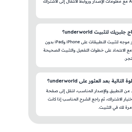
AM Store مع معلومات الإصدار وروابط الانتقال إلى الاشتراك
لبريك لتثبيت underworld؟
لا، المتجر موجه لتثبيت التطبيقات على iPhone وiPad بدون
ع الاعتماد على خطوات التفعيل والتثبيت الصحيحة
جر.
التالية بعد العثور على underworld؟
د من التطبيق والإصدار المناسب، انتقل إلى صفحة
اختيار الاشتراك، ثم راجع الشرح المناسب إذا كانت
رة لك في التثبيت.