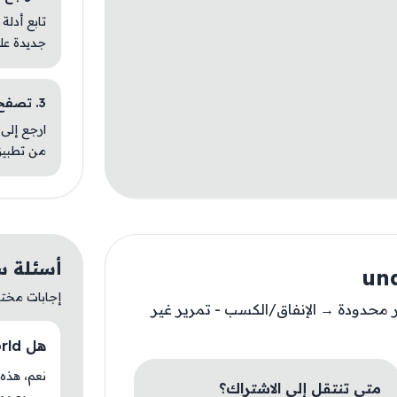
تابع أدلة
جديدة عل
3. تصفح تطبيقات مشابهة
ارجع إلى 
من تطبيق
أسئلة سريعة
إجابات مختصر
محدودة → الإنفاق/الكسب - تمرير غير
هل underworld متوفر حاليًا في AM Store؟
متى تنتقل إلى الاشتراك؟