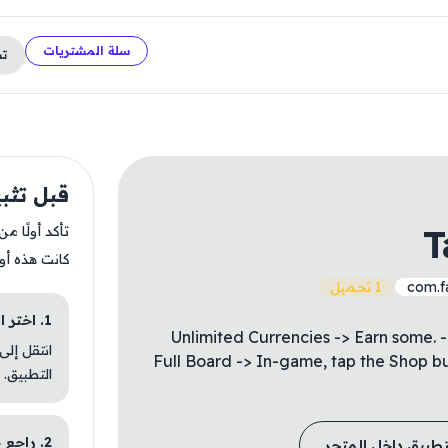
سلة المشتريات
ت
قبل تثبيت ravels
T
تأكد أولًا م
كانت هذه أو
com.f
1 تحميل
1. اختر الباقة المناسبة
- Unlimited Currencies -> Earn some.
انتقل إلى
Full Board -> In-game, tap the Shop b
التطبيق.
2. راجع خطوات التثبيت
تطبيق داخل المتجر