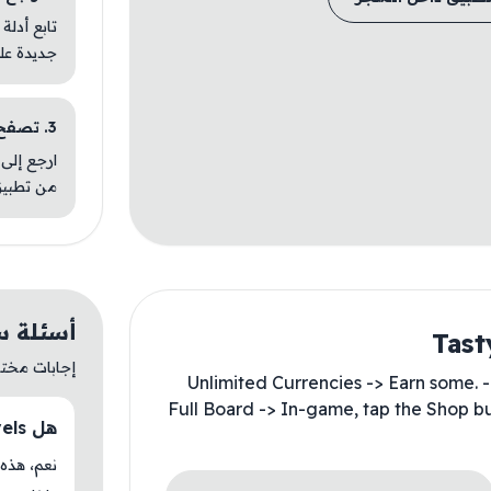
تابع أدلة
جديدة عل
3. تصفح تطبيقات مشابهة
ارجع إلى 
من تطبيق
أسئلة سريعة ع
إجابات مختصر
- Unlimited Currencies -> Earn some.
Full Board -> In-game, tap the Shop b
هل Tasty Travels متوفر حاليًا في AM Store؟