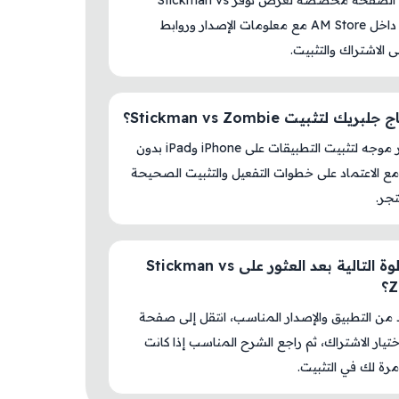
نعم، هذه الصفحة مخصصة لعرض توفر Stickman vs
Zombie داخل AM Store مع معلومات الإصدار وروابط
لى الاشتراك والتثبيت.
ريك لتثبيت Stickman vs Zombie؟
لا، المتجر موجه لتثبيت التطبيقات على iPhone وiPad بدون
ع الاعتماد على خطوات التفعيل والتثبيت الصحيحة
جر.
ما الخطوة التالية بعد العثور على Stickman vs
؟
د من التطبيق والإصدار المناسب، انتقل إلى صفحة
اختيار الاشتراك، ثم راجع الشرح المناسب إذا كانت
رة لك في التثبيت.