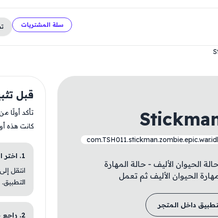
سلة المشتريات
ت
S
قبل تثبيت vs Zombie
Stickma
تأكد أولًا م
كانت هذه أو
com.TSH011.stickman.zombie.epic.war.idl
1. اختر الباقة المناسبة
الة الحيوان الأليف - حالة المهارة
انتقل إلى
مهارة الحيوان الأليف ثم تعمل
التطبيق.
تطبيق داخل المتجر
2. راجع خطوات التثبيت