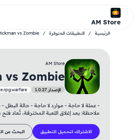
AM Store
الرئيسية
/
التطبيقات المتوفرة
/
tickman vs Zombie
AM Store
n vs Zombie
الإصدار 1.0.27
e.rpg.warfare
- عملة لا حاجة - موارد لا حاجة - حالة البطل - ح
ملاحظة: بعد إغلاق اللعبة المخترقة، تُعاد فتح 
الاشتراك لتحميل التطبيق
البحث عن ال