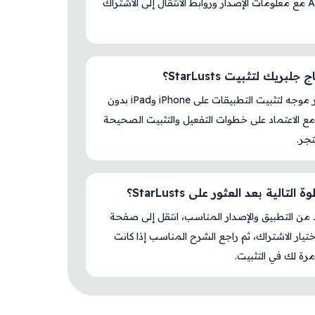
AM Store مع معلومات الإصدار وروابط الانتقال إلى الاشتراك
لبريك لتثبيت StarLusts؟
لا، المتجر موجه لتثبيت التطبيقات على iPhone وiPad بدون
ع الاعتماد على خطوات التفعيل والتثبيت الصحيحة
جر.
التالية بعد العثور على StarLusts؟
د من التطبيق والإصدار المناسب، انتقل إلى صفحة
اختيار الاشتراك، ثم راجع الشرح المناسب إذا كانت
رة لك في التثبيت.