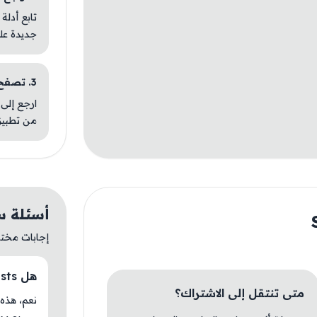
تابع أدلة
جديدة عل
3. تصفح تطبيقات مشابهة
ارجع إلى 
من تطبيق
أسئلة سريعة
إجابات مختصر
هل StarLusts متوفر حاليًا في AM Store؟
متى تنتقل إلى الاشتراك؟