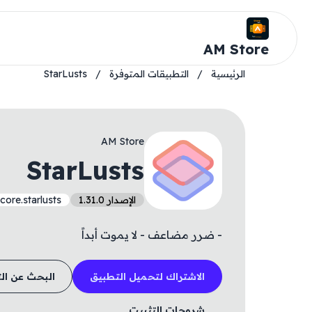
AM Store
الرئيسية
/
التطبيقات المتوفرة
/
StarLusts
AM Store
StarLusts
الإصدار 1.31.0
ore.starlusts
- ضرر مضاعف - لا يموت أبداً
الاشتراك لتحميل التطبيق
البحث عن ال
شروحات التثبيت