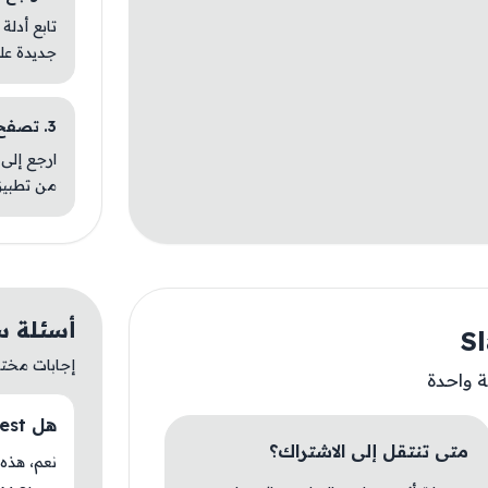
تابع أدلة
جديدة عل
3. تصفح تطبيقات مشابهة
ارجع إلى 
من تطبيق
أسئلة سريعة
إجابات مختصر
ة واحدة
هل Slay Quest متوفر حاليًا في AM Store؟
متى تنتقل إلى الاشتراك؟