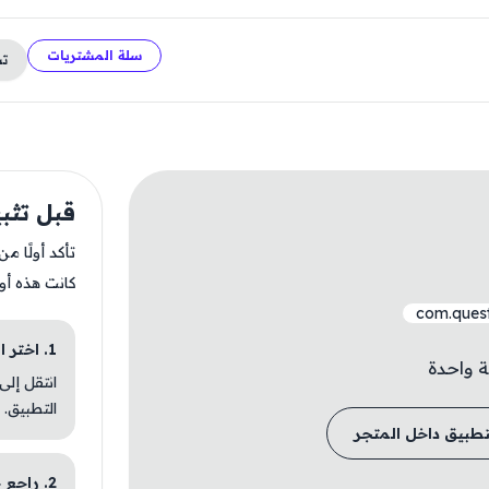
سلة المشتريات
ت
قبل تثبيت uest
تأكد أولًا م
كانت هذه أو
com.quest
1. اختر الباقة المناسبة
ة واحدة
انتقل إلى
التطبيق.
تطبيق داخل المتجر
2. راجع خطوات التثبيت