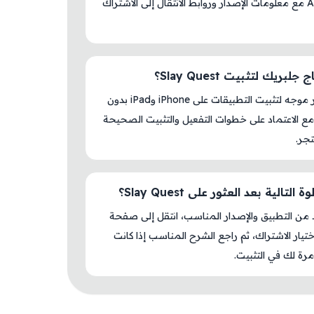
AM Store مع معلومات الإصدار وروابط الانتقال إلى الاشتراك
لبريك لتثبيت Slay Quest؟
لا، المتجر موجه لتثبيت التطبيقات على iPhone وiPad بدون
ع الاعتماد على خطوات التفعيل والتثبيت الصحيحة
جر.
التالية بعد العثور على Slay Quest؟
د من التطبيق والإصدار المناسب، انتقل إلى صفحة
اختيار الاشتراك، ثم راجع الشرح المناسب إذا كانت
رة لك في التثبيت.