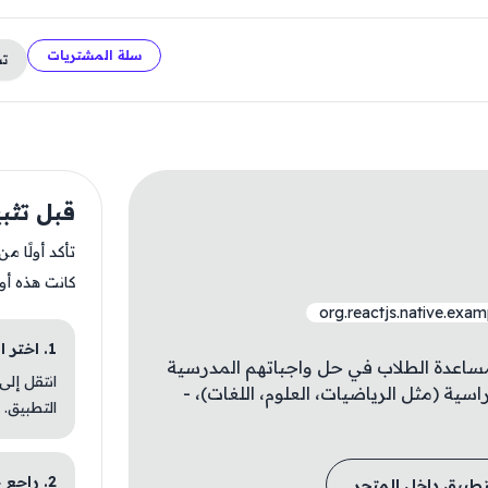
سلة المشتريات
ت
قبل تثبيت rd
تأكد أولًا م
كانت هذه أو
org.reactjs.native.exa
1. اختر الباقة المناسبة
مساعدة الطلاب في حل واجباتهم المدرسية
انتقل إلى
ية (مثل الرياضيات، العلوم، اللغات)، -
التطبيق.
2. راجع خطوات التثبيت
تطبيق داخل المتجر