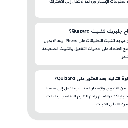
S مع معلومات الإصدار وروابط الانتقال إلى الاشتراك
جلبريك لتثبيت Quizard؟
لا، المتجر موجه لتثبيت التطبيقات على iPhone وiPad بدون
ع الاعتماد على خطوات التفعيل والتثبيت الصحيحة
جر.
التالية بعد العثور على Quizard؟
د من التطبيق والإصدار المناسب، انتقل إلى صفحة
اختيار الاشتراك، ثم راجع الشرح المناسب إذا كانت
رة لك في التثبيت.