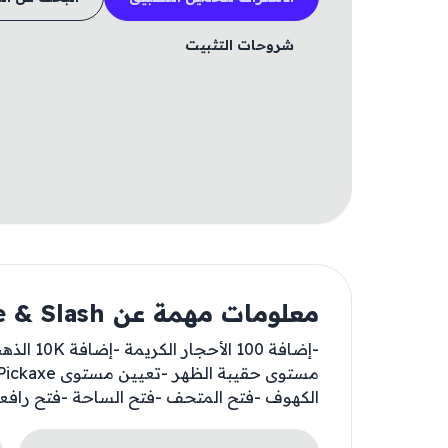
شروحات التثبيت
معلومات مهمة عن Mine & Slash
-إضافة 00
الكهوف -فتح المتحف -فتح الساحة -فتح رافعة م