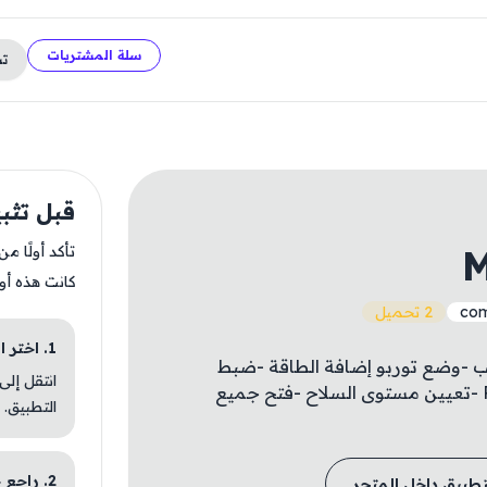
سلة المشتريات
ت
قبل تثبيت Slash
M
تأكد أولًا م
كانت هذه أو
com
2 تحميل
1. اختر الباقة المناسبة
1 الأحجار الكريمة -إضافة 10K الذهب -وضع توربو إضافة الطاقة -ضبط
انتقل إلى
مستوى حقيبة الظهر -تعيين مستوى Pickaxe -تعيين مستوى السلاح -فتح جميع
التطبيق.
2. راجع خطوات التثبيت
تطبيق داخل المتجر