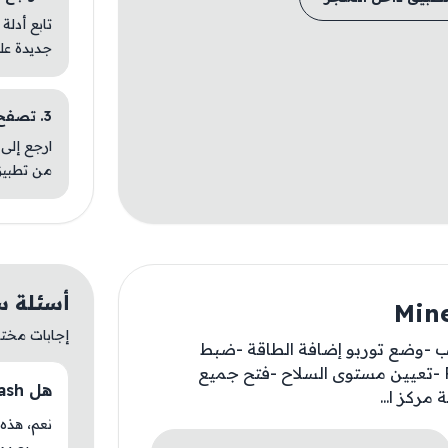
تابع أدلة
جديدة عل
3. تصفح تطبيقات مشابهة
ارجع إلى 
من تطبيق
أسئلة سريعة 
إجابات مختصر
1 الأحجار الكريمة -إضافة 10K الذهب -وضع توربو إضافة الطاقة -ضبط
مستوى حقيبة الظهر -تعيين مستوى Pickaxe -تعيين مستوى السلاح -فتح جميع
هل Mine & Slash متوفر حاليًا في AM Store؟
ركز ا...