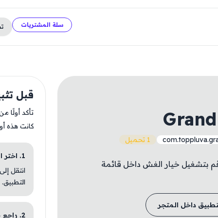
سلة المشتريات
ت
قبل تثبيت untain 2
Grand
تأكد أولًا م
كانت هذه أو
com.toppluva.gr
1 تحميل
1. اختر الباقة المناسبة
-- قم بتشغيل خيار الغش داخل قائمة
انتقل إلى
التطبيق.
تطبيق داخل المتجر
2. راجع خطوات التثبيت