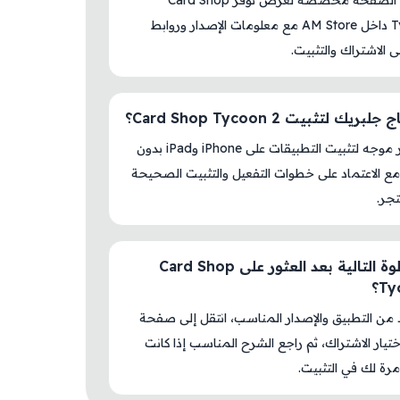
نعم، هذه الصفحة مخصصة لعرض توفر Card Shop
Tycoon 2 داخل AM Store مع معلومات الإصدار وروابط
لى الاشتراك والتثبيت.
ريك لتثبيت Card Shop Tycoon 2؟
لا، المتجر موجه لتثبيت التطبيقات على iPhone وiPad بدون
ع الاعتماد على خطوات التفعيل والتثبيت الصحيحة
جر.
ما الخطوة التالية بعد العثور على Card Shop
T؟
د من التطبيق والإصدار المناسب، انتقل إلى صفحة
اختيار الاشتراك، ثم راجع الشرح المناسب إذا كانت
رة لك في التثبيت.