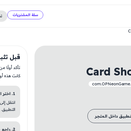
سلة المشتريات
ت
C
قبل تثبيت  Tycoon 2
Card Sh
تأكد أولًا م
كانت هذه أو
com.OPNeonGame
1. اختر الباقة المناسبة
انتقل إلى
التطبيق.
تطبيق داخل المتجر
2. راجع خطوات التثبيت