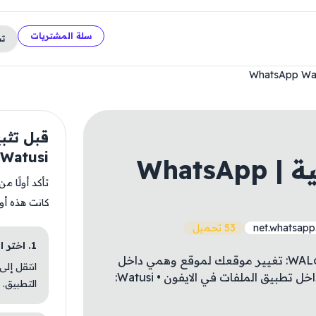
سلة المشتريات
ت
Watusi
| نسخه رسمية | ‎WhatsApp
تأكد أولًا م
كانت هذه أو
net.whatsap
53 تحميل
1. اختر الباقة المناسبة
نسخه رسمية تحتاج شراء ! الادوات : • WALocation: تغيير موقعك لموقع وهمي داخل
انتقل إلى
الواتساب • FileBackup: نسخ المحادثات من داخل تطبيق الملفات في الايفون • Watusi:
التطبيق.