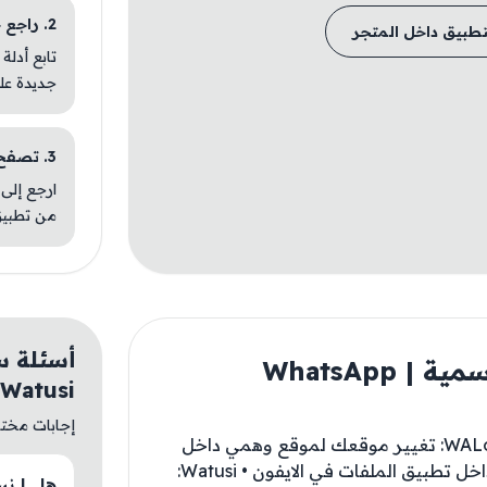
2. راجع خطوات التثبيت
تطبيق داخل المتجر
تابع أدلة
جديدة عل
3. تصفح تطبيقات مشابهة
ارجع إلى 
من تطبيق
أسئلة س
معلومات مهمة عن | نسخه رسمية | ‎WhatsApp
 Watusi
إجابات مختصر
نسخه رسمية تحتاج شراء ! الادوات : • WALocation: تغيير موقعك لموقع وهمي داخل
الواتساب • FileBackup: نسخ المحادثات من داخل تطبيق الملفات في الايفون • Watusi: