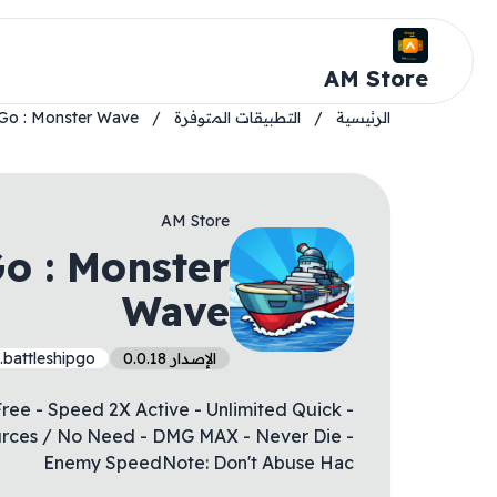
AM Store
الرئيسية
/
التطبيقات المتوفرة
/
 Go : Monster Wave
AM Store
Go : Monster
Wave
الإصدار 0.0.18
battleshipgo
Free - Speed 2X Active - Unlimited Quick
urces / No Need - DMG MAX - Never Die -
Enemy SpeedNote: Don't Abuse Hac