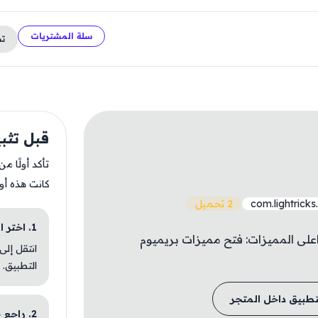
سلة المشتريات
ت
قبل تثبيت eap
تأكد أولًا م
كانت هذه أو
com.lightricks
2 تحميل
1. اختر الباقة المناسبة
 للتصميم والمونتاج يعمل على ios 16 واعلى المميزات: فتح مميزات بريميوم
انتقل إلى
التطبيق.
تطبيق داخل المتجر
2. راجع خطوات التثبيت