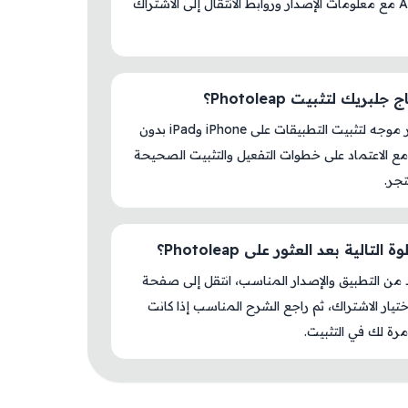
AM Store مع معلومات الإصدار وروابط الانتقال إلى الاشتراك
لبريك لتثبيت Photoleap؟
لا، المتجر موجه لتثبيت التطبيقات على iPhone وiPad بدون
ع الاعتماد على خطوات التفعيل والتثبيت الصحيحة
جر.
التالية بعد العثور على Photoleap؟
د من التطبيق والإصدار المناسب، انتقل إلى صفحة
اختيار الاشتراك، ثم راجع الشرح المناسب إذا كانت
رة لك في التثبيت.