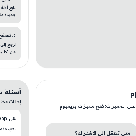
تابع أدلة
جديدة عل
3. تصفح تطبيقات مشابهة
ارجع إلى 
من تطبيق
أسئلة سريعة
إجابات مختصر
 للتصميم والمونتاج يعمل على ios 16 واعلى المميزات: فتح مميزات بريميوم
هل Photoleap متوفر حاليًا في AM Store؟
متى تنتقل إلى الاشتراك؟