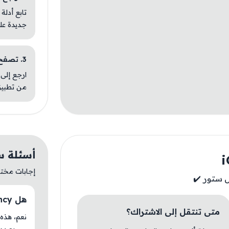
تابع أدلة
جديدة عل
3. تصفح تطبيقات مشابهة
ارجع إلى 
من تطبيق
أسئلة سريعة
إجابات مختصر
هل iCurrency متوفر حاليًا في AM Store؟
متى تنتقل إلى الاشتراك؟