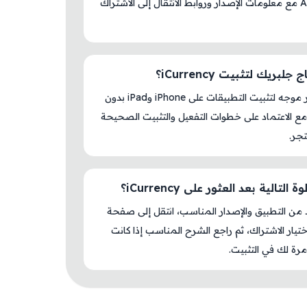
AM Store مع معلومات الإصدار وروابط الانتقال إلى الاشتراك
لبريك لتثبيت iCurrency؟
لا، المتجر موجه لتثبيت التطبيقات على iPhone وiPad بدون
ع الاعتماد على خطوات التفعيل والتثبيت الصحيحة
جر.
التالية بعد العثور على iCurrency؟
د من التطبيق والإصدار المناسب، انتقل إلى صفحة
اختيار الاشتراك، ثم راجع الشرح المناسب إذا كانت
رة لك في التثبيت.