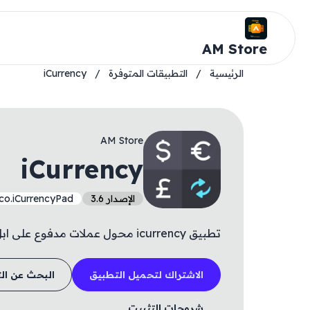
AM Store
الرئيسية
/
التطبيقات المتوفرة
/
iCurrency
AM Store
iCurrency
الإصدار 3.6
ico.iCurrencyPad
تطبيق icurrency محول عملات مدفوع على ابل ستور ✔️
الاشتراك لتحميل التطبيق
البحث عن ال
شروحات التثبيت