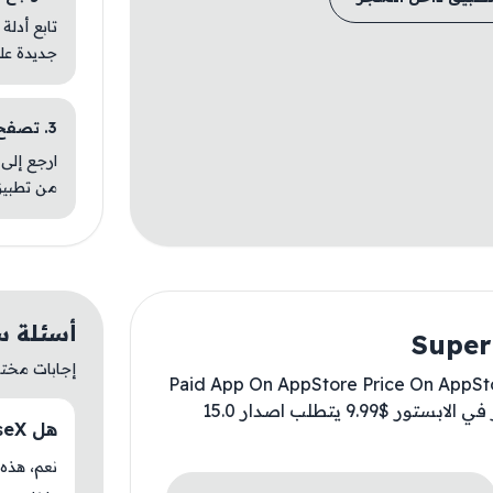
تابع أدلة
جديدة عل
3. تصفح تطبيقات مشابهة
ارجع إلى 
من تطبيق
أسئلة سريعة 
إجابات مختصر
Paid App On AppStore Price On AppStore
For Free ✅ تطبيق مدفوع في الابستور السعر في الابستور $9.99 يتطلب اصدار 15.0
هل SuperimposeX متوفر حاليًا في AM Store؟