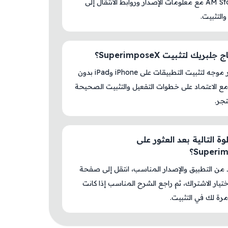
داخل AM Store مع معلومات الإصدار وروابط الانتقال إلى
والتثبيت.
بريك لتثبيت SuperimposeX؟
لا، المتجر موجه لتثبيت التطبيقات على iPhone وiPad بدون
ع الاعتماد على خطوات التفعيل والتثبيت الصحيحة
جر.
ة التالية بعد العثور على
Superi؟
د من التطبيق والإصدار المناسب، انتقل إلى صفحة
اختيار الاشتراك، ثم راجع الشرح المناسب إذا كانت
رة لك في التثبيت.