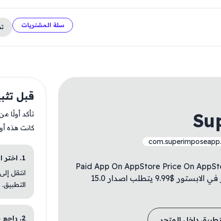
سلة المشتريات
ت
قبل تثبيت poseX
Su
تأكد أولًا م
كانت هذه أو
com.superimposeapp
1. اختر الباقة المناسبة
Paid App On AppStore Price On AppStore
انتقل إلى
For Free ✅ تطبيق مدفوع في الابستور السعر في الابستور $9.99 يتطلب اصدار 15.0
التطبيق.
2. راجع خطوات التثبيت
تطبيق داخل المتجر