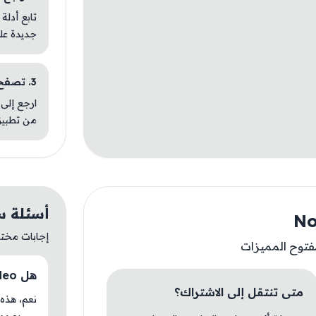
تابع أدلة
جديدة عل
3. تصفح تطبيقات مشابهة
ارجع إلى 
من تطبيق
أسئلة سريعة
إجابات مختصر
مفتوح المميزات
هل NodeVideo متوفر حاليًا في AM Store؟
متى تنتقل إلى الاشتراك؟