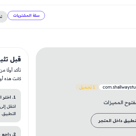
سلة المشتريات
ت
قبل تثبيت deo
تأكد أولًا م
كانت هذه أو
com.shallwaystu
1 تحميل
1. اختر الباقة المناسبة
مفتوح المميزات
انتقل إلى
التطبيق.
تطبيق داخل المتجر
2. راجع خطوات التثبيت