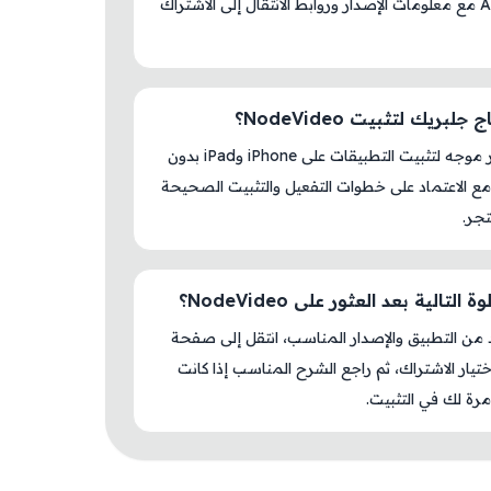
AM Store مع معلومات الإصدار وروابط الانتقال إلى الاشتراك
لبريك لتثبيت NodeVideo؟
لا، المتجر موجه لتثبيت التطبيقات على iPhone وiPad بدون
ع الاعتماد على خطوات التفعيل والتثبيت الصحيحة
جر.
التالية بعد العثور على NodeVideo؟
د من التطبيق والإصدار المناسب، انتقل إلى صفحة
اختيار الاشتراك، ثم راجع الشرح المناسب إذا كانت
رة لك في التثبيت.