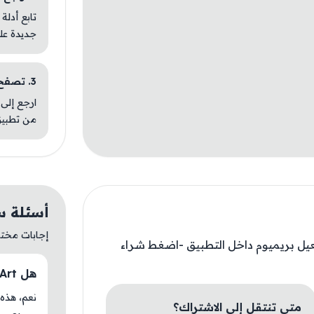
تابع أدلة
جديدة عل
3. تصفح تطبيقات مشابهة
ارجع إلى 
من تطبيق
أسئلة سريع
إجابات مختصر
عيل بريميوم داخل التطبيق -اضغط شراء
هل AI Art متوفر حاليًا في AM Store؟
متى تنتقل إلى الاشتراك؟