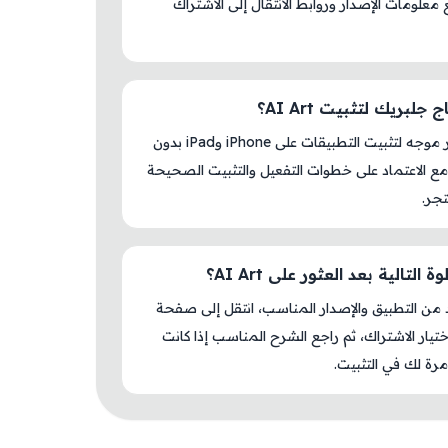
S مع معلومات الإصدار وروابط الانتقال إلى الاشتراك
جلبريك لتثبيت AI Art؟
لا، المتجر موجه لتثبيت التطبيقات على iPhone وiPad بدون
ع الاعتماد على خطوات التفعيل والتثبيت الصحيحة
جر.
 التالية بعد العثور على AI Art؟
د من التطبيق والإصدار المناسب، انتقل إلى صفحة
اختيار الاشتراك، ثم راجع الشرح المناسب إذا كانت
رة لك في التثبيت.