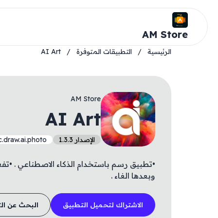
AM Store
الرئيسية
/
التطبيقات المتوفرة
/
AI Art
AM Store
AI Art
الإصدار 1.3.3
.draw.ai.photo
•تطبيق رسم باستخدام الذكاء الاصطناعي . •تف
وبعدها الغاء .
الاشتراك لتحميل التطبيق
البحث عن ال