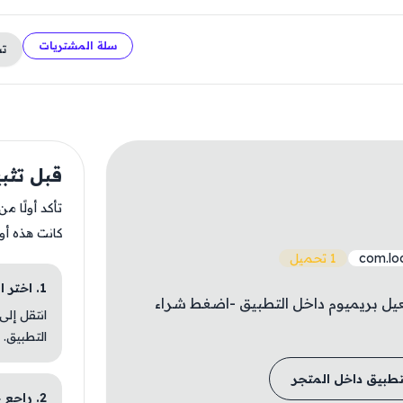
سلة المشتريات
ت
قبل تثبيت t
تأكد أولًا م
كانت هذه أو
com.loc
1 تحميل
1. اختر الباقة المناسبة
عيل بريميوم داخل التطبيق -اضغط شراء
انتقل إلى
التطبيق.
تطبيق داخل المتجر
2. راجع خطوات التثبيت