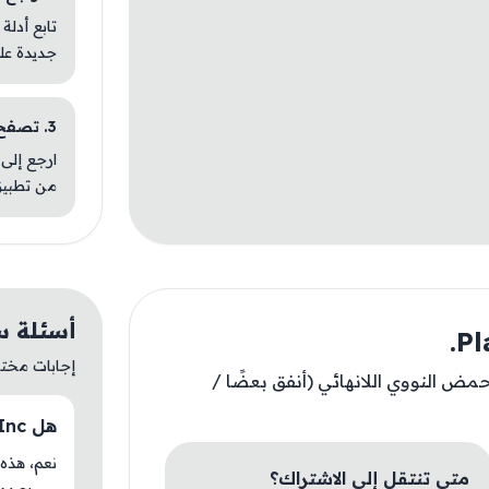
تابع أدلة
جديدة عل
3. تصفح تطبيقات مشابهة
ارجع إلى 
من تطبيق
أسئلة سريعة 
إجابات مختصر
حمض النووي اللانهائي (أنفق بعضًا /
هل Plague Inc. متوفر حاليًا في AM Store؟
متى تنتقل إلى الاشتراك؟