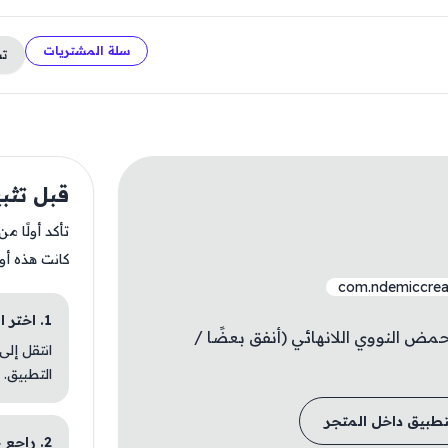
سلة المشتريات
ت
قبل تثبيت e Inc
تأكد أولًا م
كانت هذه أو
com.ndemiccreat
1. اختر الباقة المناسبة
حمض النووي اللانهائي (أنفق بعضًا /
انتقل إلى
التطبيق.
تطبيق داخل المتجر
2. راجع خطوات التثبيت