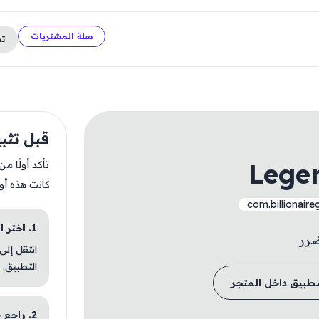
سلة المشتريات
ت
قبل تثبيت f Avatar
Legen
تأكد أولًا م
كانت هذه أو
com.billionair
1. اختر الباقة المناسبة
ضرر
انتقل إلى
التطبيق.
تطبيق داخل المتجر
2. راجع خطوات التثبيت