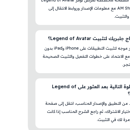
نعم، هذه الصفحة مخصصة لعرض توفر Legend of Avatar
داخل AM Store مع معلومات الإصدار وروابط الانتقال إلى
والتثبيت.
ريك لتثبيت Legend of Avatar؟
لا، المتجر موجه لتثبيت التطبيقات على iPhone وiPad بدون
ع الاعتماد على خطوات التفعيل والتثبيت الصحيحة
جر.
ما الخطوة التالية بعد العثور على Legend of
د من التطبيق والإصدار المناسب، انتقل إلى صفحة
اختيار الاشتراك، ثم راجع الشرح المناسب إذا كانت
رة لك في التثبيت.