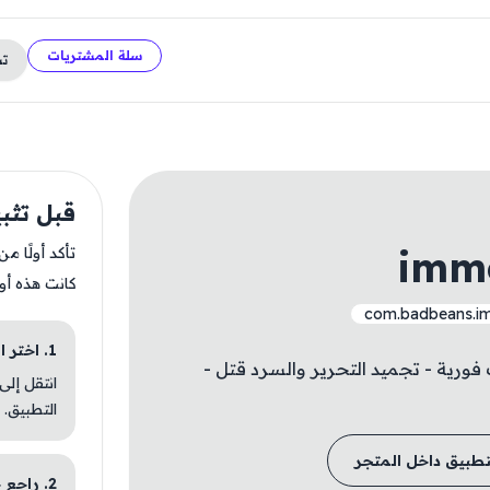
سلة المشتريات
ت
قبل تثبيت rising2
immo
تأكد أولًا م
كانت هذه أو
com.badbeans.im
1. اختر الباقة المناسبة
ت فورية - تجميد التحرير والسرد قتل -
انتقل إلى
التطبيق.
تطبيق داخل المتجر
2. راجع خطوات التثبيت