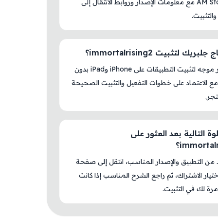
داخل AM Store مع معلومات الإصدار وروابط الانتقال إلى
والتثبيت.
بريك لتثبيت immortalrising2؟
لا، المتجر موجه لتثبيت التطبيقات على iPhone وiPad بدون
ع الاعتماد على خطوات التفعيل والتثبيت الصحيحة
جر.
ة التالية بعد العثور على
immortal؟
د من التطبيق والإصدار المناسب، انتقل إلى صفحة
اختيار الاشتراك، ثم راجع الشرح المناسب إذا كانت
رة لك في التثبيت.