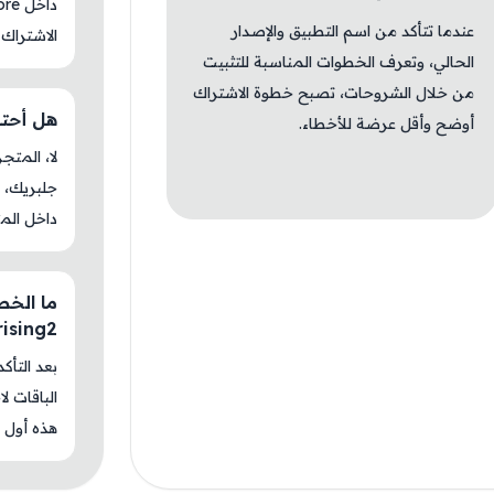
عندما تتأكد من اسم التطبيق والإصدار
الاشتراك 
الحالي، وتعرف الخطوات المناسبة للتثبيت
من خلال الشروحات، تصبح خطوة الاشتراك
هل أحتاج جل
أوضح وأقل عرضة للأخطاء.
جلبريك، م
داخل المت
ما الخطو
rising2
بعد التأك
الباقات ل
هذه أول م