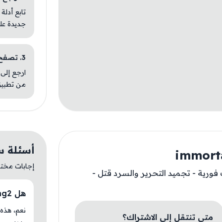
تابع أدلة
جديدة عل
3. تصفح تطبيقات مشابهة
ارجع إلى 
من تطبيق
أسئلة سريعة ع
إجابات مختصر
ت فورية - تجميد التحرير والسرد قتل -
هل immortalrising2 متوفر حاليًا في AM Store؟
متى تنتقل إلى الاشتراك؟