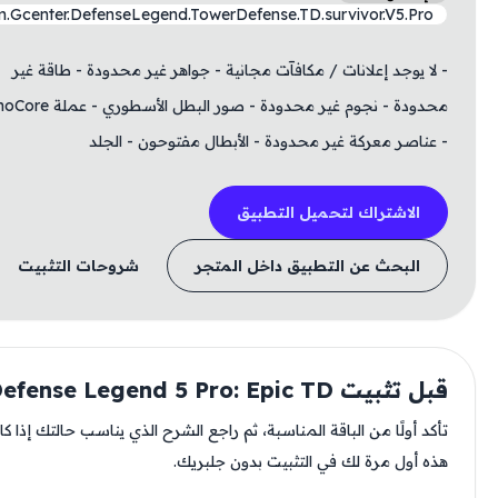
com.Gcenter.DefenseLegend.TowerDefense.TD.survivor.V5.Pr
ا يوجد إعلانات / مكافآت مجانية - جواهر غير محدودة - طاقة غير
محدودة - نجوم غير محدودة - صور البطل الأسطوري - عملة InfernoCore
ناصر معركة غير محدودة - الأبطال مفتوحون - الجلد
الاشتراك لتحميل التطبيق
البحث عن التطبيق داخل المتجر
شروحات التثبيت
يت Defense Legend 5 Pro: Epic TD
د أولًا من الباقة المناسبة، ثم راجع الشرح الذي يناسب حالتك إذا كانت
 أول مرة لك في التثبيت بدون جلبريك.