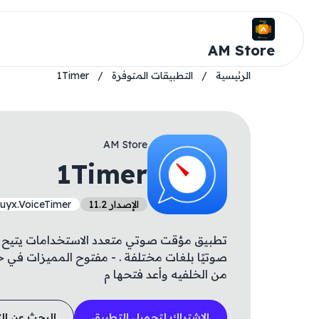
AM Store
الرئيسية
/
التطبيقات المتوفرة
/
1Timer
AM Store
1Timer
الإصدار 11.2
luyx.VoiceTimer
تطبيق مؤقت صوتي متعدد الاستخدامات يتيح لك
صوتيًا بلغات مختلفة . - مفتوح المميزات في 
من الخلفيه وأعد فتحها م
الاشتراك لتحميل التطبيق
البحث عن ال