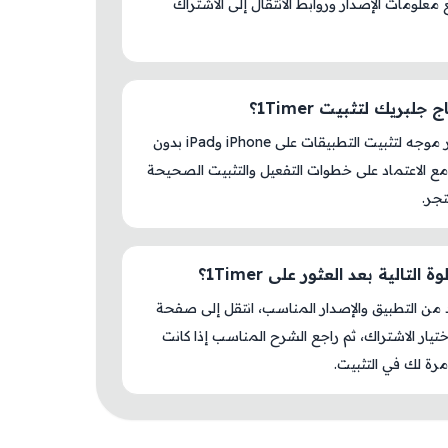
S مع معلومات الإصدار وروابط الانتقال إلى الاشتراك
جلبريك لتثبيت 1Timer؟
لا، المتجر موجه لتثبيت التطبيقات على iPhone وiPad بدون
ع الاعتماد على خطوات التفعيل والتثبيت الصحيحة
جر.
 التالية بعد العثور على 1Timer؟
د من التطبيق والإصدار المناسب، انتقل إلى صفحة
اختيار الاشتراك، ثم راجع الشرح المناسب إذا كانت
رة لك في التثبيت.