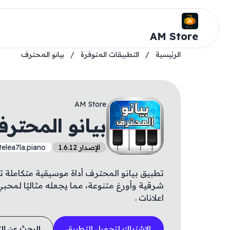
AM Store
الرئيسية
/
التطبيقات المتوفرة
/
بيانو المحترف
AM Store
بيانو المحتر
الإصدار 1.6.12
elea7la.piano
تطبيق بيانو المحترف أداة موسيقية متكاملة ت
شرقية وأورغ متنوعة، مما يجعله مثاليًا لمحبي
اعلانات .
الاشتراك لتحميل التطبيق
البحث عن ال