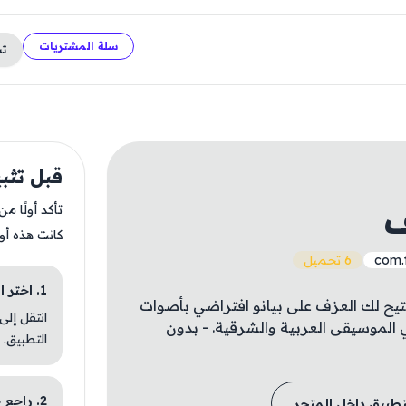
سلة المشتريات
ت
قبل تثب
ف
تأكد أولًا م
كانت هذه أو
com.t
6 تحميل
1. اختر الباقة المناسبة
تيح لك العزف على بيانو افتراضي بأصوات
انتقل إلى
 الموسيقى العربية والشرقية. - بدون
التطبيق.
2. راجع خطوات التثبيت
تطبيق داخل المتجر