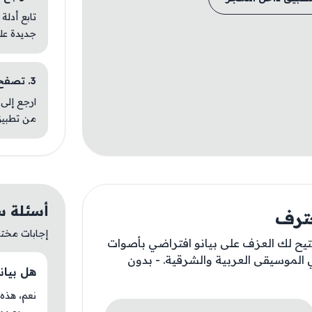
تابع أدلة
جديدة عل
3. تصفح تطبيقات مشابهة
ارجع إلى 
من تطبيق
أسئلة س
حترف
إجابات مختصر
تيح لك العزف على بيانو افتراضي بأصوات
 الموسيقى العربية والشرقية. - بدون
هل بيانو 
نعم، هذه