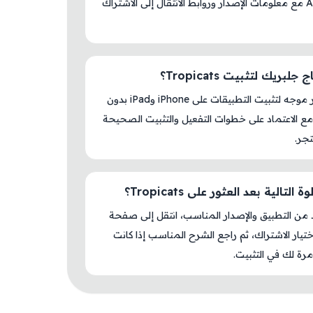
AM Store مع معلومات الإصدار وروابط الانتقال إلى الاشتراك
لبريك لتثبيت Tropicats؟
لا، المتجر موجه لتثبيت التطبيقات على iPhone وiPad بدون
ع الاعتماد على خطوات التفعيل والتثبيت الصحيحة
جر.
التالية بعد العثور على Tropicats؟
د من التطبيق والإصدار المناسب، انتقل إلى صفحة
اختيار الاشتراك، ثم راجع الشرح المناسب إذا كانت
رة لك في التثبيت.