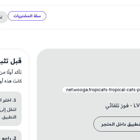
سلة المشتريات
ت
قبل تثبيت ats
تأكد أولًا م
كانت هذه أو
net.wooga.tropicats-tropical-cats-
1. اختر الباقة المناسبة
انتقل إلى
التطبيق.
تطبيق داخل المتجر
2. راجع خطوات التثبيت