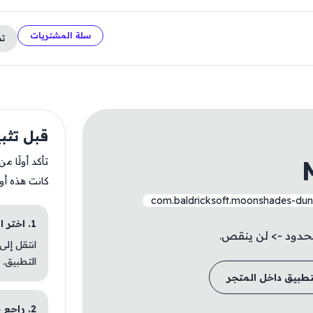
سلة المشتريات
ت
قبل تثبيت ades
تأكد أولًا م
كانت هذه أو
com.baldricksoft.moonshades-dun
1. اختر الباقة المناسبة
حدود -> لن ينقص.
انتقل إلى
التطبيق.
تطبيق داخل المتجر
2. راجع خطوات التثبيت