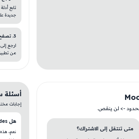
تابع أدلة
جديدة عل
3. تصفح تطبيقات مشابهة
ارجع إلى 
من تطبيق
أسئلة سريعة
إجابات مختصر
حدود -> لن ينقص.
هل Moonshades متوفر حاليًا في AM Store؟
متى تنتقل إلى الاشتراك؟