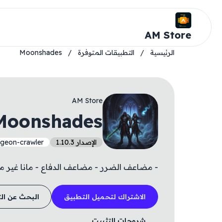
AM Store
الرئيسية
/
التطبيقات المتوفرة
/
Moonshades
AM Store
Moonshades
الإصدار 1.10.3
geon-crawler
- مضاعف الضرر - مضاعف الدفاع - مانا غير م
الاشتراك لتحميل التطبيق
البحث عن ال
شروحات التثبيت