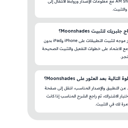
داخل AM Store مع معلومات الإصدار وروابط الانتقال إلى
والتثبيت.
لبريك لتثبيت Moonshades؟
لا، المتجر موجه لتثبيت التطبيقات على iPhone وiPad بدون
ع الاعتماد على خطوات التفعيل والتثبيت الصحيحة
جر.
التالية بعد العثور على Moonshades؟
د من التطبيق والإصدار المناسب، انتقل إلى صفحة
اختيار الاشتراك، ثم راجع الشرح المناسب إذا كانت
رة لك في التثبيت.